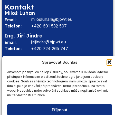
Kontakt
Miloš Luhan
milosluhan@bjpwt.eu
Email:
Telefon:
+420 601 532 507
Ing. Jiří Jindra
jirijindra@bjpwt.eu
Email:
Telefon:
+420 724 265 747
Provozovna
Spravovat Souhlas
K Labeškám 821, 149 00 – Praha 4
Důležité stránky
Abychom poskytli co nejlepší služby, používáme k ukládání a/nebo
přístupu k informacím o zařízení, technologie jako jsou soubory
Domovská stránka
cookies. Souhlas s těmito technologiemi nám umožní zpracovávat
údaje, jako je chování při procházení nebo jedinečná ID na tomto
Kontakt
webu. Nesouhlas nebo odvolání souhlasu může nepříznivě ovlivnit
Ke stažení
určité vlastnosti a funkce.
Ukázka instalací
Novinky
Příjmout